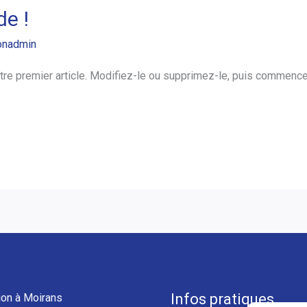
de !
onadmin
re premier article. Modifiez-le ou supprimez-le, puis commencez
Infos pratiques
ion à Moirans