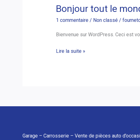
Bonjour tout le mon
Bonjour
tout
1 commentaire
/
Non classé
/
fournet
le
monde !
Bienvenue sur WordPress. Ceci est vot
Lire la suite »
Garage – Carrosserie – Vente de pièces auto d’occas